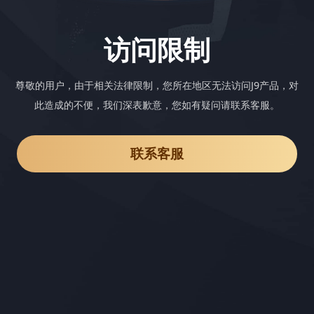
访问限制
尊敬的用户，由于相关法律限制，您所在地区无法访问J9产品，对
此造成的不便，我们深表歉意，您如有疑问请联系客服。
联系客服