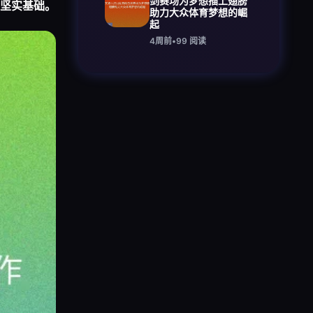
剑赛场为梦想插上翅膀
坚实基础。
助力大众体育梦想的崛
起
4周前
•
99
阅读