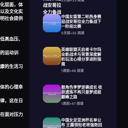
5天前
•
33
阅读
化层面，体
以及文化实
中国女篮第二轮热身赛
明社会提供
迎战安哥拉全力备战下
一阶段比赛
5天前
•
35
阅读
低高血压、
英雄联盟天启者卡尔玛
的运动训
全新战术与背景深度解
析玩法心得分享进阶指
南
康的生活习
1周前
•
48
阅读
体的心理幸
狠角色李梦逆袭成长 收
获遗珠不再只是梦成就
巅峰之路
律，这在日
1周前
•
47
阅读
在面对压力
中国女足亚洲杯名单公
布 王霜领衔老将强势回