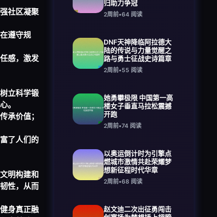
归助力争冠
强社区凝聚
2周前
•
64
阅读
在遵守规
DNF天神降临阿拉德大
陆的传说与力量觉醒之
任感，激发
路与勇士征战史诗篇章
2周前
•
55
阅读
树立科学锻
她勇攀极限 中国第一高
心。
楼女子垂直马拉松震撼
开跑
传承价值；
2周前
•
74
阅读
富了人们的
以奥运倒计时为引擎点
燃城市激情共赴荣耀梦
想新征程时代华章
文明构建和
2周前
•
68
阅读
韧性，从而
健身真正融
赵文迪二次出征勇闯击