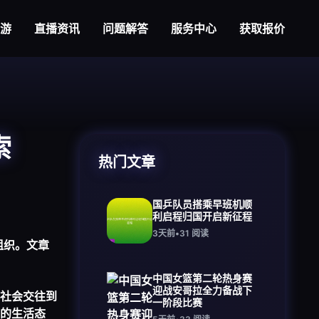
大游
直播资讯
问题解答
服务中心
获取报价
索
热门文章
国乒队员搭乘早班机顺
利启程归国开启新征程
3天前
•
31
阅读
组织。文章
中国女篮第二轮热身赛
迎战安哥拉全力备战下
社会交往到
一阶段比赛
的生活态