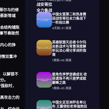
4天前
•
31
阅读
蒂尔与约修
中国女篮第二轮热身赛
蔡斯等城
迎战安哥拉全力备战下
一阶段比赛
会结构铺陈
4天前
•
31
阅读
事节奏陡然
英雄联盟天启者卡尔玛
内心的挣
全新战术与背景深度解
析玩法心得分享进阶指
南
剧情双重冲
1周前
•
46
阅读
，以解锁不
狠角色李梦逆袭成长 收
获遗珠不再只是梦成就
分。
巅峰之路
对强敌时，
1周前
•
45
阅读
高攻击力的
中国女足亚洲杯名单公
布 王霜领衔老将强势回