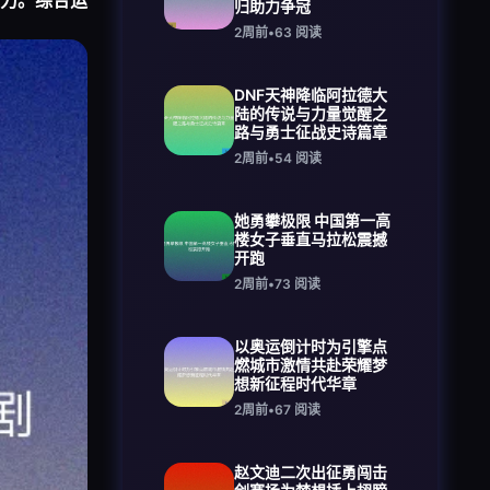
力。综合运
归助力争冠
2周前
•
63
阅读
DNF天神降临阿拉德大
陆的传说与力量觉醒之
路与勇士征战史诗篇章
2周前
•
54
阅读
她勇攀极限 中国第一高
楼女子垂直马拉松震撼
开跑
2周前
•
73
阅读
以奥运倒计时为引擎点
燃城市激情共赴荣耀梦
想新征程时代华章
2周前
•
67
阅读
赵文迪二次出征勇闯击