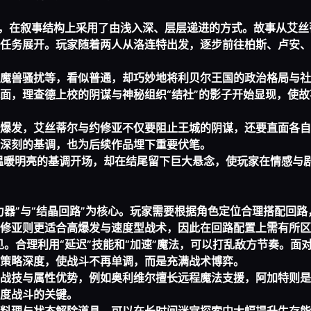
之作，在叙事结构上采用了由浅入深、层层递进的方式。故事从艾丝
任务展开。玩家随着两人从洛连特出发，逐步前往柏斯、卢安、
魔兽骚扰等，看似普通，却巧妙地将利贝尔王国的政治格局与社
面，理查德上校的阴谋与神秘组织“结社”的影子开始显现，使故
爆发，艾丝蒂尔与约修亚不仅要阻止王城的阴谋，还要直面各自
深刻的基调，也为后续作品埋下重要伏笔。
温暖明亮的基调开场，却在结尾留下巨大悬念，使玩家在情感与
力器”与“结晶回路”为核心。玩家需要根据角色定位合理搭配回路
修亚则更适合高爆发与速度型战术，因此在回路配置上需有所区
。合理利用“延迟”技能和“加速”魔法，可以打乱敌方节奏。面
策略深度，使战斗不再单调，而是充满战术博弈。
战技与属性优势，例如奥利维尔擅长远程魔法支援，阿加特则是
度战斗的关键。