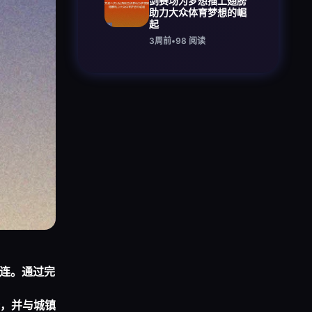
剑赛场为梦想插上翅膀
助力大众体育梦想的崛
起
3周前
•
98
阅读
相连。通过完
，并与城镇