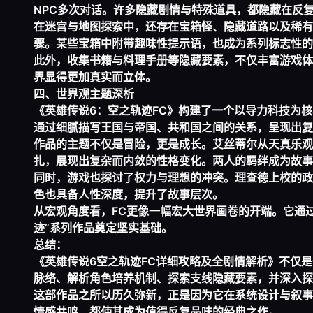
NPC多次对话。许多隐藏剧情与特殊道具，都隐藏在反
在迷宫与地图探索中，还存在宝箱怪、隐藏道路以及稀有
骤。某些宝箱中附带趣味性提示语，也成为系列标志性的
此外，收集书籍与料理手册等隐藏要素，不仅丰富游戏体
界显得更加真实而立体。
四、世界观主题深析
《英雄传说6：空之轨迹FC》构建了一个以导力科技为
通过细腻描写王国与帝国、共和国之间的关系，呈现出复
作品的主题不仅是冒险，更是成长。艾丝蒂尔从天真乐观
扎，展现出复杂而内敛的性格变化。两人的羁绊成为故事
同时，游戏也探讨了权力与理想的冲突。理查德上校的政
色也具备人性深度，提升了故事层次。
从宏观角度看，FC更像一幅宏大世界画卷的开端。它通
迹”系列作品奠定坚实基础。
总结：
《英雄传说6空之轨迹FC详细攻略及全剧情解析》不仅是
脉络、解析角色培养机制、探索支线隐藏要素，并深入探
这部作品之所以历久弥新，正是因为它在系统设计与叙事
情感共鸣，都使其成为值得反复品味的经典之作。