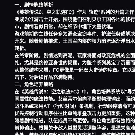
一、剧情脉络解析
《英雄传说6：空之轨迹FC》作为“轨迹”系列的开篇
亚成为准游击士开始，围绕他们在利贝尔王国各地的修行
市，剧情看似日常，却在细节中埋下大量伏笔。
游戏前期的主线任务多为调查盗窃事件、护送任务或解决
开来。随着剧情推进，王国军内部的权力暗流逐渐浮出水
转折。
在终章阶段，剧情达到高潮。玩家将面对政变危机的全面
扎。尤其是约修亚身世的揭露，为整个系列奠定了沉重而
从整体结构来看，FC更像是一部宏大史诗的序章。它以
击下，对后续作品充满期待。
二、角色培养策略
在《英雄传说6：空之轨迹FC》中，角色培养系统以“导
同属性的魔法技能。艾丝蒂尔偏向平衡型物理输出，而约
战斗系统采用AT（行动时间）条机制，行动顺序清晰可见
优先控制行动顺序往往比单纯堆叠攻击力更加重要。这种
随着剧情推进，队伍成员不断更替。每位角色都有独特的
前排输出。根据关卡敌人类型灵活调整阵容，是通关高难