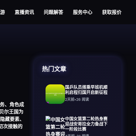
大游
直播资讯
问题解答
服务中心
获取报价
热门文章
国乒队员搭乘早班机顺
利启程归国开启新征程
2天前
•
26
阅读
任务、角色成
贝尔王国为
隐藏要素、
中国女篮第二轮热身赛
迎战安哥拉全力备战下
初次接触的
一阶段比赛