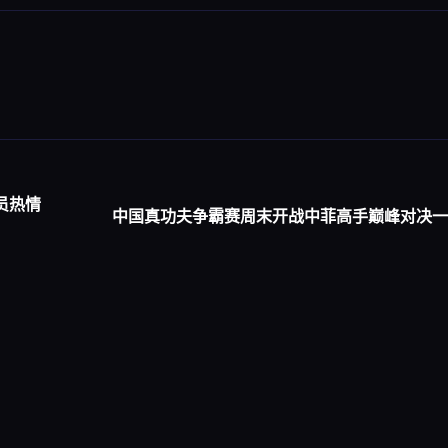
员热情
中国真功夫争霸赛周末开战中菲高手巅峰对决一