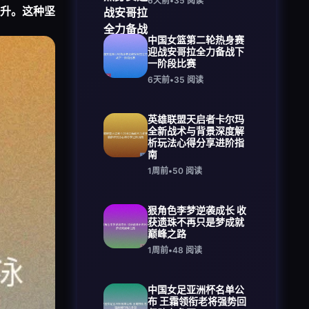
6天前
•
35
阅读
升。这种坚
中国女篮第二轮热身赛
迎战安哥拉全力备战下
一阶段比赛
6天前
•
35
阅读
英雄联盟天启者卡尔玛
全新战术与背景深度解
析玩法心得分享进阶指
南
1周前
•
50
阅读
狠角色李梦逆袭成长 收
获遗珠不再只是梦成就
巅峰之路
1周前
•
48
阅读
中国女足亚洲杯名单公
布 王霜领衔老将强势回