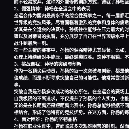
前不轻易放弃。这种内外兼修的训练方式，铸就了孙杨坚
2、倔强精神：孙杨在全运会中的表现
全运会作为国内最高水平的综合性赛事之一，每一届都汇
世界级的竞技风采。尽管面临着激烈的竞争和身体的疲惫
尤其是在全运会的决赛中，孙杨往往能够在压力最大的时
望以及对荣誉的执着，充分展现了自己在世界顶级水平上
战斗到最后一刻。
在一些关键的赛事中，孙杨的倔强精神尤其显著。比如，
心理上持续给对手施压，最终逆袭取胜。这种不服输、不
3、挑战自我：孙杨的突破与创新
作为一名顶尖运动员，孙杨的每一次突破与创新，都是他
佳成绩，而是不断寻求突破自己的可能性。他常常尝试新
事。
突破自我是孙杨多次成功的核心所在。在全运会的赛场上
自我极限的不断追求，不仅提升了孙杨的个人实力，也推
无论是在长距离还是短距离比赛中，孙杨总能够根据不同
相结合，形成了他特有的竞技优势。在这方面，孙杨的每
4、面对困难：孙杨的坚韧品格
孙杨在职业生涯中，曾面临过多次艰难困苦的时刻。然而