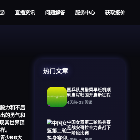
大游
直播资讯
问题解答
服务中心
获取报价
热门文章
国乒队员搭乘早班机顺
利启程归国开启新征程
4天前
•
33
阅读
毅力和不屈
出的勇气和
现其世界顶
中国女篮第二轮热身赛
迎战安哥拉全力备战下
样。
一阶段比赛
青少
BG大