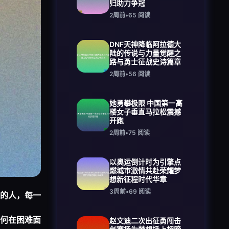
归助力争冠
2周前
•
65
阅读
DNF天神降临阿拉德大
陆的传说与力量觉醒之
路与勇士征战史诗篇章
2周前
•
56
阅读
她勇攀极限 中国第一高
楼女子垂直马拉松震撼
开跑
2周前
•
75
阅读
以奥运倒计时为引擎点
燃城市激情共赴荣耀梦
想新征程时代华章
3周前
•
69
阅读
的人，每一
何在困难面
赵文迪二次出征勇闯击