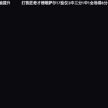
验提升
打铁匠奇才榜眼萨尔17投仅3中三分1中1全场得8分