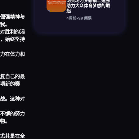
剑赛场为梦想插上翅膀
助力大众体育梦想的崛
起
倔强精神与
4周前
•
99
阅读
我。
对胜利的渴
，始终坚持
力在体力和
复自己的最
项新的赛
战。这种对
不懈的努力
物。
尤其是在全